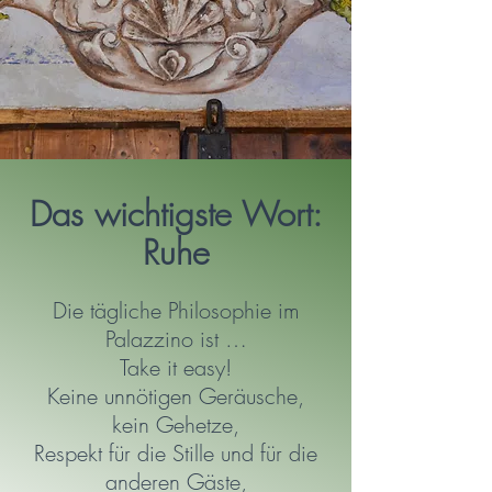
Das wichtigste Wort:
Ruhe
Die tägliche Philosophie im
Palazzino ist …
Take it easy!
Keine unnötigen Geräusche,
kein Gehetze,
Respekt für die Stille und für die
anderen Gäste,