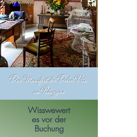
Das Manifest der Dolce Vita
im Palazzino
Wisswewert
es vor der
Buchung