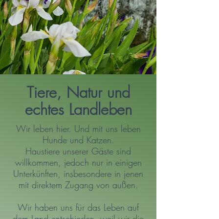
Tiere, Natur und
echtes Landleben
Wir leben hier. Und mit uns leben
Hunde und Katzen.
Haustiere unserer Gäste sind
willkommen, jedoch nur in einigen
Unterkünften, insbesondere in jenen
mit direktem Zugang von außen.
Wir haben uns für das Leben auf
dem Land entschieden, weil wir die