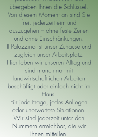
übergeben Ihnen die Schlüssel.
Von diesem Moment an sind Sie
frei, jederzeit ein- und
auszugehen – ohne feste Zeiten
und ohne Einschränkungen.
Il Palazzino ist unser Zuhause und
zugleich unser Arbeitsplatz.
Hier leben wir unseren Alltag und
sind manchmal mit
landwirtschaftlichen Arbeiten
beschäftigt oder einfach nicht im
Haus.
Für jede Frage, jedes Anliegen
oder unerwartete Situationen:
Wir sind jederzeit unter den
Nummern erreichbar, die wir
Ihnen mitteilen.