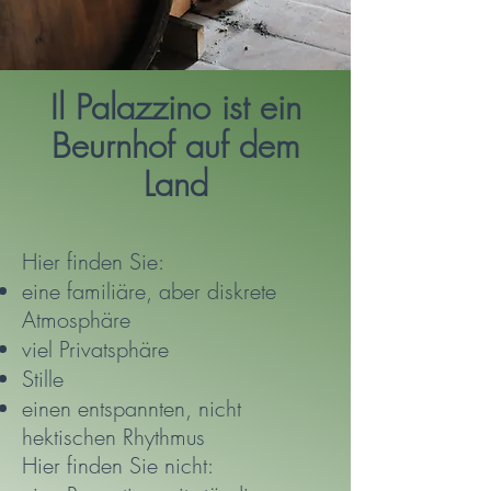
Il Palazzino ist ein
Beurnhof auf dem
Land
Hier finden Sie:
eine familiäre, aber diskrete
Atmosphäre
viel Privatsphäre
Stille
einen entspannten, nicht
hektischen Rhythmus
Hier finden Sie nicht: