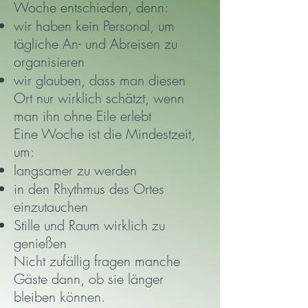
Woche entschieden, denn:
wir haben kein Personal, um
tägliche An- und Abreisen zu
organisieren
wir glauben, dass man diesen
Ort nur wirklich schätzt, wenn
man ihn ohne Eile erlebt
Eine Woche ist die Mindestzeit,
um:
langsamer zu werden
in den Rhythmus des Ortes
einzutauchen
Stille und Raum wirklich zu
genießen
Nicht zufällig fragen manche
Gäste dann, ob sie länger
bleiben können.