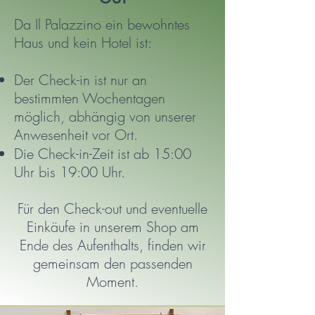
Da Il Palazzino ein bewohntes
Haus und kein Hotel ist:
Der Check-in ist nur an
bestimmten Wochentagen
möglich, abhängig von unserer
Anwesenheit vor Ort.
Die Check-in-Zeit ist ab 15:00
Uhr bis 19:00 Uhr.
Für den Check-out und eventuelle
Einkäufe in unserem Shop am
Ende des Aufenthalts,
finden wir
gemeinsam den passenden
Moment.