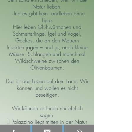
Natur lieben.
Und es gibt kein Landleben ohne
Tiere.
Hier leben Glühwürmchen und
Schmetterlinge, Igel und Vögel,
Geckos, die an den Mauern
Insekten jagen – und ja, auch kleine
Mäuse, Schlangen und manchmal
Wildschweine zwischen den
Olivenbäumen.
Das ist das Leben auf dem Land. Wir
können und wollen es nicht
beseitigen.
Wir können es Ihnen nur ehrlich
sagen:
Il Palazzino liegt mitten in der Natur
und ist nicht der richtige Ort für