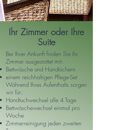
Ihr Zimmer oder Ihre
Suite
Bei Ihrer Ankunft finden Sie Ihr
Zimmer ausgestattet mit:
Bettwäsche und Handtüchern
einem reichhaltigen Pflege-Set
Während Ihres Aufenthalts sorgen
wir für:
Handtuchwechsel alle 4 Tage
Bettwäschewechsel einmal pro
Woche
Zimmerreinigung jeden zweiten