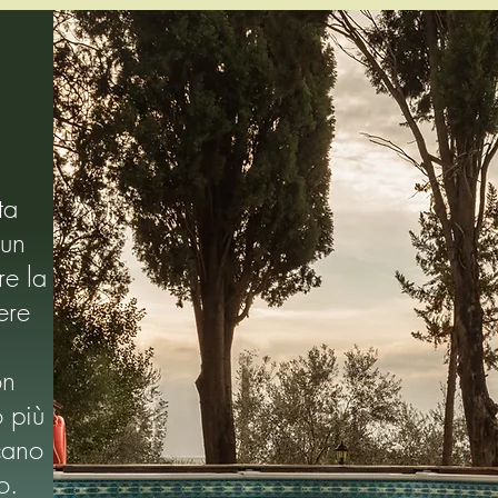
ta
 un
re la
ere
on
o più
cano
o.