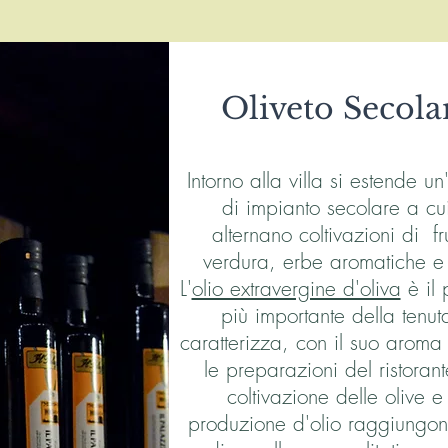
Oliveto Secola
Intorno alla villa si estende un
di impianto secolare a cui
alternano coltivazioni di fru
verdura, erbe aromatiche e f
L'
olio extravergine d'oliva
è il 
più importante della tenut
caratterizza, con il suo aroma f
le preparazioni del ristorant
coltivazione delle olive e
produzione d'olio raggiungon