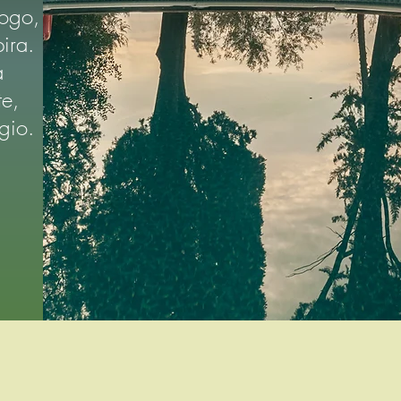
uogo,
ira.
a
te,
ogio.