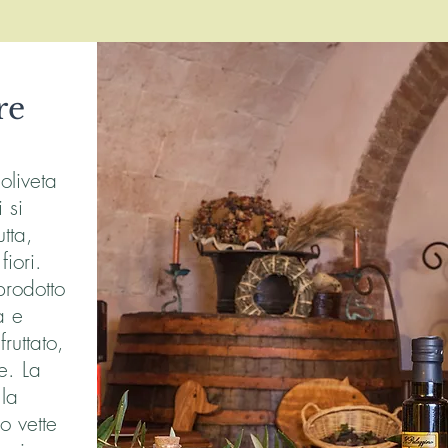
re
'oliveta
 si
tta,
iori.
prodotto
a e
ruttato,
e. La
 la
o vette