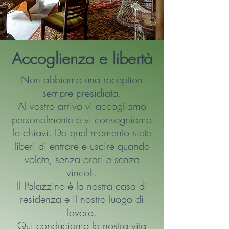
Accoglienza e libertà
Non abbiamo una reception
sempre presidiata.
Al vostro arrivo vi accogliamo
personalmente e vi consegniamo
le chiavi. Da quel momento siete
liberi di entrare e uscire quando
volete, senza orari e senza
vincoli.
Il Palazzino è la nostra casa di
residenza e il nostro luogo di
lavoro.
Qui conduciamo la nostra vita