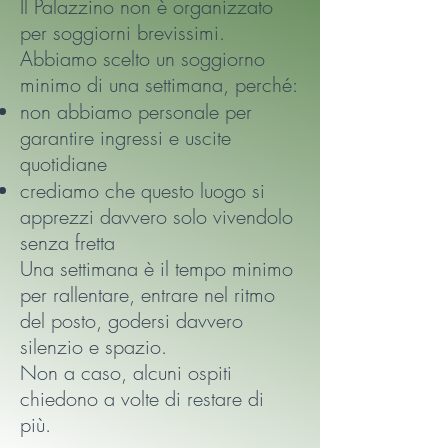
Il Palazzino non è organizzato
per soggiorni brevissimi.
Abbiamo scelto un soggiorno
minimo di una settimana, perché:
non abbiamo personale per
garantire ingressi e uscite
quotidiane
crediamo che questo luogo si
apprezzi davvero solo vivendolo
senza fretta
Una settimana è il tempo minimo
per rallentare, entrare nel ritmo
del posto, godersi davvero
silenzio e spazio.
Non a caso, alcuni ospiti
chiedono a volte di restare di
più.