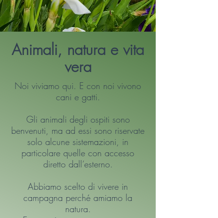
Animali, natura e vita
vera
Noi viviamo qui. E con noi vivono
cani e gatti.
Gli animali degli ospiti sono
benvenuti, ma ad essi sono riservate
solo alcune sistemazioni, in
particolare quelle con accesso
diretto dall’esterno.
Abbiamo scelto di vivere in
campagna perché amiamo la
natura.