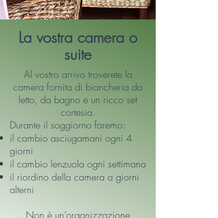
La vostra camera o
suite
Al vostro arrivo troverete la
camera fornita di biancheria da
letto, da bagno e un ricco set
cortesia.
Durante il soggiorno faremo:
il cambio asciugamani ogni 4
giorni
il cambio lenzuola ogni settimana
il riordino della camera a giorni
alterni
Non è un’organizzazione