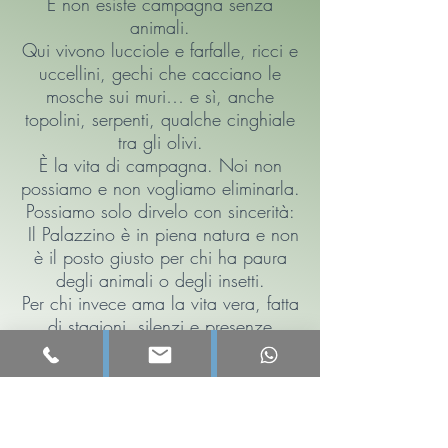
E non esiste campagna senza
animali.
Qui vivono lucciole e farfalle, ricci e
uccellini, gechi che cacciano le
mosche sui muri… e sì, anche
topolini, serpenti, qualche cinghiale
tra gli olivi.
È la vita di campagna. Noi non
possiamo e non vogliamo eliminarla.
Possiamo solo dirvelo con sincerità:
Il Palazzino è in piena natura e non
è il posto giusto per chi ha paura
degli animali o degli insetti.
Per chi invece ama la vita vera, fatta
di stagioni, silenzi e presenze
discrete…
questa è una piccola meraviglia.